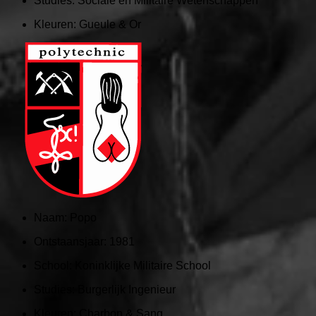
Studies: Sociale en Militaire Wetenschappen
Kleuren:
Gueule & Or
Naam:
Popo
Ontstaansjaar:
1981
School:
Koninklijke Militaire School
Studies: Burgerlijk Ingenieur
Kleuren:
Charbon & Sang