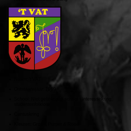
Naam:
't VAT
Ontstaansjaar:
1969
School:
Niet gelinkt aan school - interessekring:
studentenfolklore
Cantuskring
Kleuren:
Groen, Purper & Rood