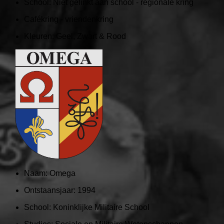
School:
Niet gelinkt aan school - regionale kring
Cafékring - vriendenkring
Kleuren:
Geel, Zwart & Rood
Naam:
Omega
Ontstaansjaar:
1994
School:
Koninklijke Militaire School