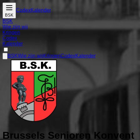
Codex
Kalender
BSK
BSK
Wie zijn wij
Kringen
Codex
Kalender
BSK
Wie zijn wij
Kringen
Codex
Kalender
Brussels Senioren Konvent