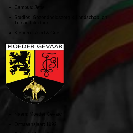
Campus:
Jette
Studies: Gezondheidszorg & Landschap- en
Tuinarchitectuur
Kleuren:
Rood & Geel
Naam:
Moeder Gevaar
Ontstaansjaar:
1992