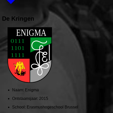
De Kringen
Naam:
Enigma
Ontstaansjaar:
2015
School:
Erasmushogeschool Brussel