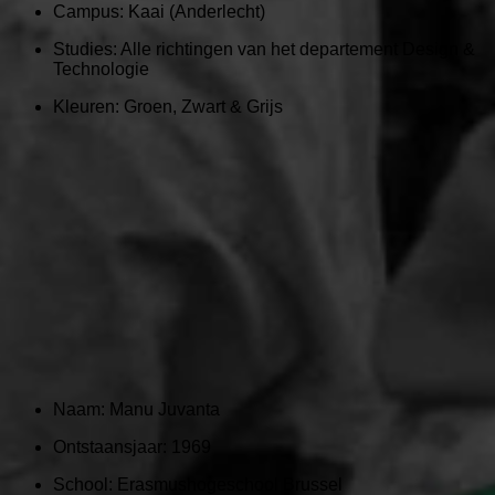
Campus:
Kaai (Anderlecht)
Studies: Alle richtingen van het departement Design &
Technologie
Kleuren:
Groen, Zwart & Grijs
Naam:
Manu Juvanta
Ontstaansjaar:
1969
School:
Erasmushogeschool Brussel